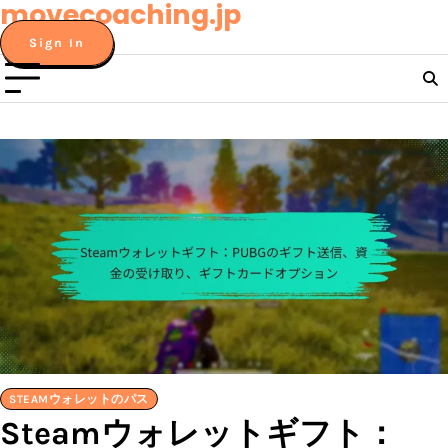
movecoaching.jp
Skip
to
Sign In
content
STEAMウォレットのパス
Steamウォレットギフト：