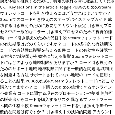
換え体験を確保するために、特定の条件を常に確認してくださ
い。 Key sections in the article: Toggle PUBGのためのSteam
ウォレットコードを引き換えるにはどうすればよいですか？
Steamでのコード引き換えのステップバイステップガイド 成
功する引き換えのために必要なアカウント設定 引き換えプロ
セス中の一般的なエラー 引き換えプロセスのための視覚的補
助 コード引き換えのための代替手段 Steamウォレットコード
の有効期限はどのくらいですか？ コードの標準的な有効期限
コードの有効性に影響を与える条件 コードの有効性を確認す
る方法 地域制限が有効性に与える影響 Steamウォレットコー
ドにはどのような地域制限がありますか？ コード引き換えの
ためのサポート地域 地域制限に関する一般的な問題 地域制限
を回避する方法 サポートされていない地域のコードを使用す
ることの結果 PUBGのためのSteamウォレットコードはどこで
購入できますか？ コード購入のための信頼できるオンライン
小売業者 コードに関する現在のプロモーションや割引 無許可
の販売者からコードを購入するリスク 異なるプラットフォー
ム間の価格比較 Steamウォレットコードを引き換える際の一
般的な問題は何ですか？ 引き換え中の技術的問題 アカウント