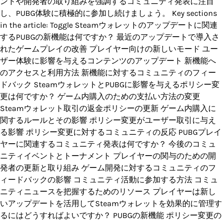
ントや開発者の取り組みを強調するコミュニティ発表に注目
し、PUBG体験に積極的に参加し続けましょう。 Key sections
in the article: Toggle Steamウォレットのアップデートに関連
するPUBGの新機能は何ですか？ 最近のアップデートで導入さ
れたゲームプレイの改善 プレイヤー向けの新しいモード ユー
ザー体験に影響を与えるコンテンツのアップデート 新機能へ
のアクセスと利用方法 新機能に対するコミュニティのフィー
ドバック SteamウォレットとPUBGに影響を与えるポリシー変
更は何ですか？ ゲーム内購入のための支払い方法の変更
Steamウォレット取引の返金ポリシーの更新 ゲーム内購入に
関するルールとその影響 ポリシー変更がユーザー取引に与え
る影響 ポリシー変更に対するコミュニティの反応 PUBGプレイ
ヤーに関連するコミュニティ発表は何ですか？ 今後のコミュ
ニティイベントとトーナメント プレイヤーの関与のための開
発者の更新と取り組み ゲーム開発に対するコミュニティのフ
ィードバックの影響 コミュニティ活動に参加する方法 コミュ
ニティニュースを把握するためのリソース プレイヤーは新し
いアップデートを活用してSteamウォレットを効果的に管理す
るにはどうすればよいですか？ PUBGの新機能 ポリシー変更の