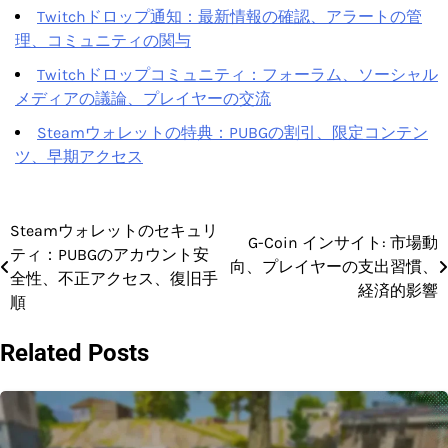
Twitchドロップ通知：最新情報の確認、アラートの管
理、コミュニティの関与
Twitchドロップコミュニティ：フォーラム、ソーシャル
メディアの議論、プレイヤーの交流
Steamウォレットの特典：PUBGの割引、限定コンテン
ツ、早期アクセス
Steamウォレットのセキュリ
Post
G-Coin インサイト: 市場動
ティ：PUBGのアカウント安
向、プレイヤーの支出習慣、
navigation
全性、不正アクセス、復旧手
経済的影響
順
Related Posts