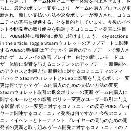
ードを通じて、ゲーム体験とユーザー体験を向上させます。さ
らに、最近のポリシー変更により、ゲーム内購入プロセスが更
新され、新しい支払い方法や返金ポリシーが導入され、コミュ
ニティの関与を促進することを目的としています。今後のイベ
ントや開発者の取り組みを強調するコミュニティ発表に注目
し、PUBG体験に積極的に参加し続けましょう。 Key sections
in the article: Toggle Steamウォレットのアップデートに関連
するPUBGの新機能は何ですか？ 最近のアップデートで導入さ
れたゲームプレイの改善 プレイヤー向けの新しいモード ユー
ザー体験に影響を与えるコンテンツのアップデート 新機能へ
のアクセスと利用方法 新機能に対するコミュニティのフィー
ドバック SteamウォレットとPUBGに影響を与えるポリシー変
更は何ですか？ ゲーム内購入のための支払い方法の変更
Steamウォレット取引の返金ポリシーの更新 ゲーム内購入に
関するルールとその影響 ポリシー変更がユーザー取引に与え
る影響 ポリシー変更に対するコミュニティの反応 PUBGプレイ
ヤーに関連するコミュニティ発表は何ですか？ 今後のコミュ
ニティイベントとトーナメント プレイヤーの関与のための開
発者の更新と取り組み ゲーム開発に対するコミュニティのフ