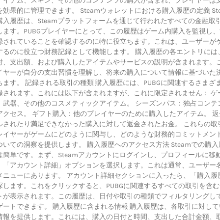
アイテム、スキン、その他のコンテンツの購入が含まれ、プレイヤーは
効果的に管理できます。 Steamウォレットにおける購入履歴の定義 Ste
購入履歴は、Steamプラットフォームを通じて行われたすべての金融取
します。PUBGプレイヤーにとって、この履歴はゲーム内購入を監視し、
録されていることを確認するのに特に役立ちます。これは、ユーザーが
するのに役立つ財務記録として機能します。 購入履歴の各エントリには
付、支出額、および購入したアイテムやサービスの説明が含まれます。
イヤーが自分の支出習慣を理解し、将来の購入について情報に基づいた
ます。 記録される取引の種類 購入履歴には、PUBGに関連するさまざ
録されます。これには以下が含まれますが、これに限定されません： ゲ
、武器、その他のコスメティックアイテム。 シーズンパス：独占コンテ
アクセス。 ギフト購入：他のプレイヤーのために購入したアイテム。 返
ルされたり満足できなかった購入に対して返金されたお金。 これらの取
レイヤーがゲームにどのように関与し、どのような財務的コミットメン
いての洞察を提供します。 購入履歴へのアクセス方法 Steamでの購入
は簡単です。まず、Steamアカウントにログインし、プロフィールに移
、「アカウント詳細」オプションを選択します。これは通常、ユーザー
メニューにあります。 アカウント詳細セクションに入ったら、「購入履
探します。これをクリックすると、PUBGに関連するすべての取引を含む
トが表示されます。この履歴は、日付や取引の種類でフィルタリングし
ゲートできます。 購入履歴に含まれる情報 購入履歴は、各取引に対して
情報を提供します。これには、購入の日付と時間、支出した合計金額、