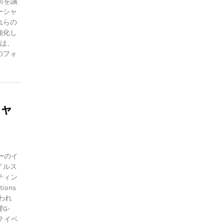
向を議
ーシャ
れらの
強化し
には、
のフォ
チャ
ーのイ
イルス
ティン
ons
祝われ
G-
？イベ