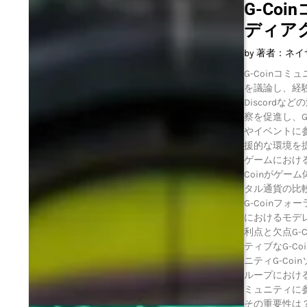
G-Co
ディア
by 著者：ネ
G-Coinコ
を議論し、経験
Discord
察を促進し、G
やイベントに
援的な環境を提供して
ゲームにおける
Coinがゲー
タル通貨の比較
G-Coinフ
におけるモデレ
利点と欠点G-
ティブなG-Coi
ニティG-Co
ループにおける
ミュニティに参
その重要性は？