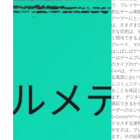
で、プレイヤ
的なゲーム体
ゲーマーにとっ
は、さまざま
主な目的は、
く関与できるよ
グレード、そ
はしばしばゲ
ーはゲームプレ
のタイプのゲー
Coinは、
る風景において
ムコミュニテ
ることを保証
ます。 デジタ
適応できるか
ーザーのエン
G-Coinが
クセスする便
やすさは、プ
ます。その結