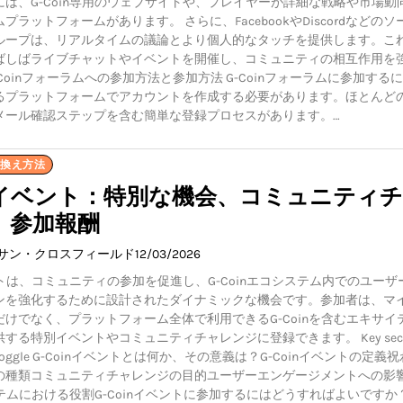
は、G-Coin専用のウェブサイトや、プレイヤーが詳細な戦略や市場動
プラットフォームがあります。 さらに、FacebookやDiscordなどのソ
ループは、リアルタイムの議論とより個人的なタッチを提供します。こ
ばしばライブチャットやイベントを開催し、コミュニティの相互作用を
-Coinフォーラムへの参加方法と参加方法 G-Coinフォーラムに参加する
るプラットフォームでアカウントを作成する必要があります。ほとんど
メール確認ステップを含む簡単な登録プロセスがあります。…
き換え方法
inイベント：特別な機会、コミュニティ
、参加報酬
イサン・クロスフィールド
12/03/2026
ベントは、コミュニティの参加を促進し、G-Coinエコシステム内でのユーザ
ンを強化するために設計されたダイナミックな機会です。参加者は、マ
けでなく、プラットフォーム全体で利用できるG-Coinを含むエキサイ
する特別イベントやコミュニティチャレンジに登録できます。 Key secti
ticle: Toggle G-Coinイベントとは何か、その意義は？G-Coinイベントの定義
の種類コミュニティチャレンジの目的ユーザーエンゲージメントへの影響
ステムにおける役割G-Coinイベントに参加するにはどうすればよいですか