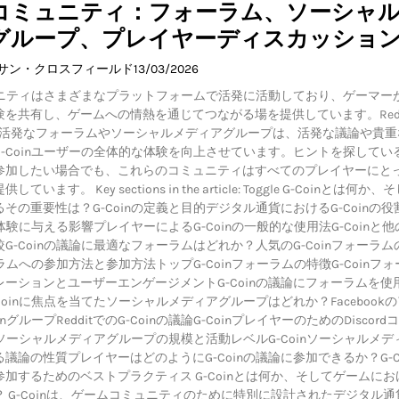
inコミュニティ：フォーラム、ソーシャ
グループ、プレイヤーディスカッショ
イサン・クロスフィールド
13/03/2026
ミュニティはさまざまなプラットフォームで活発に活動しており、ゲーマー
を共有し、ゲームへの情熱を通じてつながる場を提供しています。Redd
などの活発なフォーラムやソーシャルメディアグループは、活発な議論や貴
-Coinユーザーの全体的な体験を向上させています。ヒントを探してい
参加したい場合でも、これらのコミュニティはすべてのプレイヤーにと
います。 Key sections in the article: Toggle G-Coinとは何か、
その重要性は？G-Coinの定義と目的デジタル通貨におけるG-Coinの役割
ム体験に与える影響プレイヤーによるG-Coinの一般的な使用法G-Coinと
G-Coinの議論に最適なフォーラムはどれか？人気のG-Coinフォーラム
ォーラムへの参加方法と参加方法トップG-Coinフォーラムの特徴G-Coinフ
ーションとユーザーエンゲージメントG-Coinの議論にフォーラムを使
Coinに焦点を当てたソーシャルメディアグループはどれか？Facebook
nグループRedditでのG-Coinの議論G-CoinプレイヤーのためのDiscord
inソーシャルメディアグループの規模と活動レベルG-Coinソーシャルメデ
議論の性質プレイヤーはどのようにG-Coinの議論に参加できるか？G-Co
加するためのベストプラクティス G-Coinとは何か、そしてゲームにお
 G-Coinは、ゲームコミュニティのために特別に設計されたデジタル通