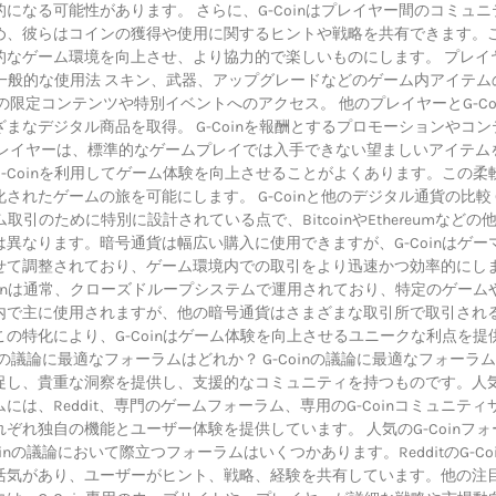
になる可能性があります。 さらに、G-Coinはプレイヤー間のコミュニ
め、彼らはコインの獲得や使用に関するヒントや戦略を共有できます。
的なゲーム環境を向上させ、より協力的で楽しいものにします。 プレイ
nの一般的な使用法 スキン、武器、アップグレードなどのゲーム内アイテム
の限定コンテンツや特別イベントへのアクセス。 他のプレイヤーとG-Co
まなデジタル商品を取得。 G-Coinを報酬とするプロモーションやコン
プレイヤーは、標準的なゲームプレイでは入手できない望ましいアイテム
-Coinを利用してゲーム体験を向上させることがよくあります。この柔
されたゲームの旅を可能にします。 G-Coinと他のデジタル通貨の比較 
ム取引のために特別に設計されている点で、BitcoinやEthereumなどの
異なります。暗号通貨は幅広い購入に使用できますが、G-Coinはゲー
せて調整されており、ゲーム環境内での取引をより迅速かつ効率的にし
oinは通常、クローズドループシステムで運用されており、特定のゲーム
内で主に使用されますが、他の暗号通貨はさまざまな取引所で取引され
の特化により、G-Coinはゲーム体験を向上させるユニークな利点を提
oinの議論に最適なフォーラムはどれか？ G-Coinの議論に最適なフォーラ
促し、貴重な洞察を提供し、支援的なコミュニティを持つものです。人
には、Reddit、専門のゲームフォーラム、専用のG-Coinコミュニティ
ぞれ独自の機能とユーザー体験を提供しています。 人気のG-Coinフォ
oinの議論において際立つフォーラムはいくつかあります。RedditのG-Co
活気があり、ユーザーがヒント、戦略、経験を共有しています。他の注