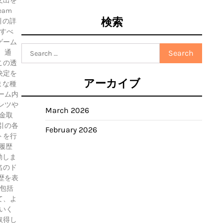
支出を
am
検索
引の詳
すべ
ゲーム
Search
、通
for:
この透
決定を
アーカイブ
まな種
ーム内
ンツや
March 2026
金取
引の各
February 2026
トを行
履歴
動しま
名のド
歴を表
包括
て、よ
いく
取得し