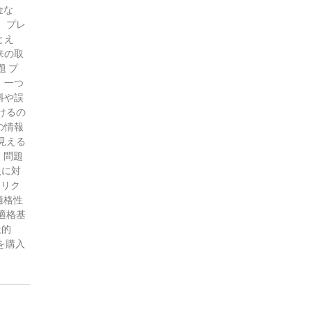
金な
、プレ
とえ
来の取
 プ
。一つ
料や誤
けるの
の情報
見える
。問題
入に対
をリク
適格性
適格基
般的
を購入