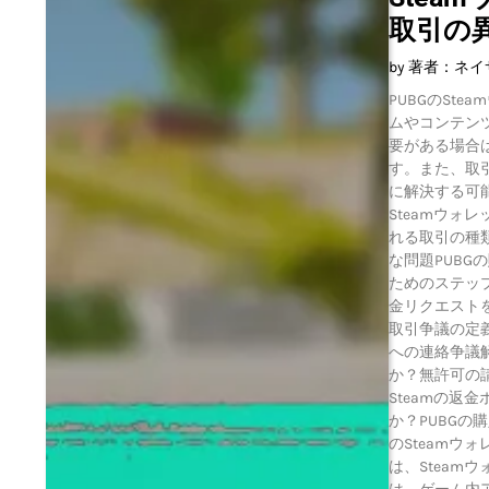
取引の
by 著者：ネ
PUBGのSt
ムやコンテン
要がある場合
す。また、取
に解決する可能性を高
Steamウォ
れる取引の種
な問題PUB
ためのステッ
金リクエスト
取引争議の定
への連絡争議
か？無許可の
Steamの返
か？PUBGの
のSteamウ
は、Stea