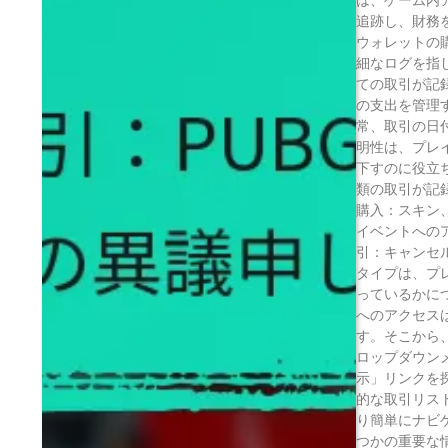
は、ゲーム内
追跡し、財務を
ウォレットの
細なログを指
ての取引が記
の支出を管理
常、取引の日
明性は、プレ
下すのに役立ち
類の取引が記
購入：スキン
イベントへの
引：キャンセ
タイプは、プ
っているかにつ
へのアクセス
す。そこから
ロップダウン
示」リンクを
的な取引リス
り簡単にナビ
つかの重要な