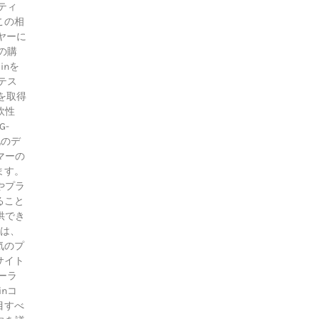
ティ
この相
ヤーに
の購
inを
テス
を取得
軟性
G-
他のデ
マーの
ます。
やプラ
ること
供でき
ムは、
気のプ
サイト
ーラ
inコ
目すべ