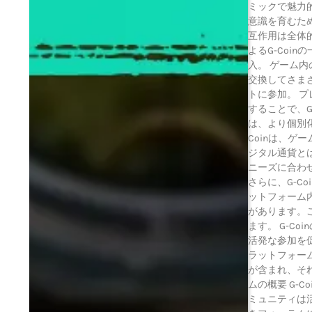
ミックで魅力的
意識を育むた
互作用は全体
よるG-Coi
入。 ゲーム内
交換してさまざ
トに参加。 
することで、G
は、より個別化
Coinは、ゲー
ジタル通貨とは
ニーズに合わ
さらに、G-C
ットフォーム
があります。こ
ます。 G-C
活発な参加を
ラットフォーム
が含まれ、それ
ムの概要 G-C
ミュニティは