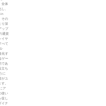
、全体
化し、
in
。その
より深
アップ
の通貨
レイヤ
すべて
G-
進化す
はゲー
的であ
役立ち
うに
貨がユ
ます。
ツにア
の使い
を促し
ダイナ