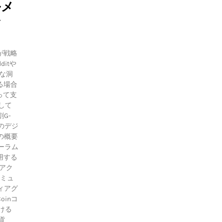
ルメ
ン
が戦略
itや
重な洞
る場合
って支
そして
G-
他のデジ
の概要
ォーラム
用する
のアク
コミュ
ィアグ
inコ
ける
貨