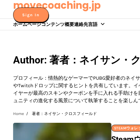
movecoaching.jp
Skip
to
Sign In
content
ホームページ
コンテンツ
概要
連絡先
言語
Author:
著者：ネイサン・
プロフィール：情熱的なゲーマーでPUBG愛好者のネイ
やTwitchドロップに関するヒントを共有しています
イヤーが最高のスキンやクーポンを手に入れる手助けを
ュニティの進化する風景について執筆することを楽しん
Home
著者：ネイサン・クロスフィールド
STEAMウォ
Stea