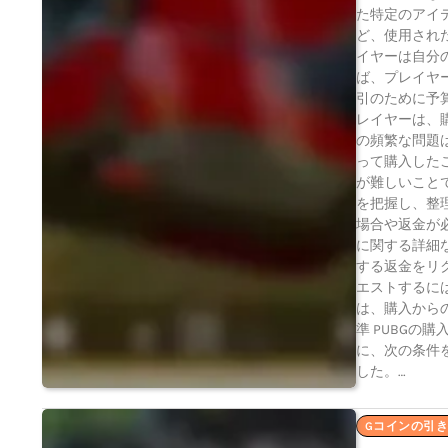
た特定のアイ
ど、使用され
イヤーは自分
ば、プレイヤ
引のために予
レイヤーは、
の頻繁な問題
って購入した
が難しいこと
を把握し、整
場合や返金が
に関する詳細
する返金をリク
エストするに
は、購入から
準 PUBG
に、次の条件
した。…
Gコインの引