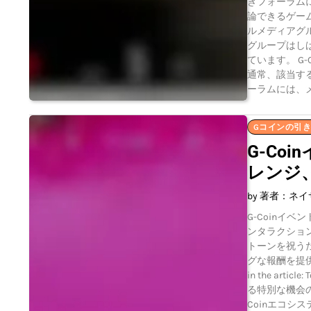
きフォーラムに
論できるゲーム
ルメディアグ
グループはし
ています。 G
通常、該当す
ーラムには、
Gコインの引
G-Co
レンジ
by 著者：ネ
G-Coinイ
ンタラクショ
トーンを祝うだ
グな報酬を提供
in the ar
る特別な機会
Coinエコシ