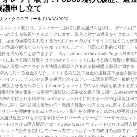
異議申し立て
イサン・クロスフィールド
13/03/2026
eamウォレット取引は、プレイヤーに詳細な購入履歴を提供し、ゲーム内
ツへの支出を監視できるようにします。購入に対する返金をリクエスト
は、返金の適格性を判断するためにSteamのガイドラインに従うことが
引の争議を解決する方法を知っておくことで、問題に効果的に対処し、
めることができます。 Key sections in the article: Toggle PUBG
レットにおける購入履歴とは？Steamウォレットにおける購入履歴の定義
類購入履歴へのアクセス方法購入履歴に含まれる情報購入履歴に関する
Gの購入に対する返金をリクエストする方法は？返金の適格基準返金を開始
プバイステッププロセス返金処理のタイムフレーム返金拒否の一般的な
を成功させるためのヒントSteamウォレットでの取引争議を解決する方
義取引争議を報告する手順争議解決に必要な文書争議に関するSteamサ
解決の期待される結果Steamウォレット取引に関する一般的な課題は何
請求に関する問題購入履歴の不一致購入履歴へのアクセスに関する技術
金ポリシーを理解するSteamウォレット取引を管理するための代替手段は
購入履歴返金プロセス取引争議サードパーティサービスユーザーのヒント P
ォレットにおける購入履歴とは？ PUBGのSteamウォレットにおける購入
mウォレットの資金を使用してゲーム内で行ったすべての取引の記録です。