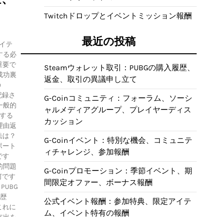
Twitchドロップとイベントミッション報酬
最近の投稿
アイテ
する必
重要で
Steamウォレット取引：PUBGの購入履歴、
成功裏
返金、取引の異議申し立て
の
記録さ
G-Coinコミュニティ：フォーラム、ソーシ
一般的
ャルメディアグループ、プレイヤーディス
する
カッション
理由返
法は？
G-Coinイベント：特別な機会、コミュニテ
ポート
ィチャレンジ、参加報酬
です
的問題
G-Coinプロモーション：季節イベント、期
何です
間限定オファー、ボーナス報酬
UBG
履歴
公式イベント報酬：参加特典、限定アイテ
これに
ム、イベント特有の報酬