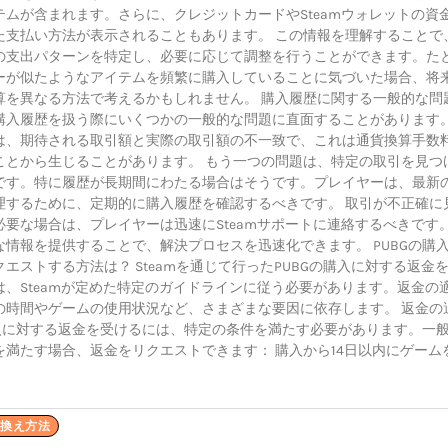
テムが含まれます。さらに、クレジットカードやSteamウォレットの資
た支払い方法が表示されることもあります。 この情報を理解することで
の支出パターンを特定し、必要に応じて調整を行うことができます。た
ーが似たようなアイテムを頻繁に購入していることに気づいた場合、将
算を異なる方法で考えるかもしれません。 購入履歴に関する一般的な問題
購入履歴を扱う際にいくつかの一般的な問題に直面することがあります
は、期待される取引額と実際の取引額の不一致で、これは通貨換算手数
ことから生じることがあります。 もう一つの問題は、特定の取引を見つ
です。特に履歴が長期間にわたる場合はそうです。プレイヤーは、最新
理するために、定期的に購入履歴を確認するべきです。 取引が不正確に
必要な場合は、プレイヤーは迅速にSteamサポートに連絡するべきです
な情報を提供することで、解決プロセスを迅速化できます。 PUBGの購
エストする方法は？ Steamを通じて行ったPUBGの購入に対する返金
は、Steamが定めた特定のガイドラインに従う必要があります。返金の
の時間やゲームの使用状況など、さまざまな要因に依存します。 返金の
の購入に対する返金を受けるには、特定の条件を満たす必要があります。一
を満たす場合、返金をリクエストできます： 購入から14日以内にゲーム
き換え方法