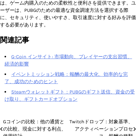
は、ゲーム内購入のための柔軟性と便利さを提供できます。ユ
ーザーは、PUBGのための最適な資金調達方法を選択する際
に、セキュリティ、使いやすさ、取引速度に対する好みを評価
する必要があります。
関連記事
G-Coin インサイト: 市場動向、プレイヤーの支出習慣、
経済的影響
イベントミッション戦略：報酬の最大化、効率的な完
了、成功のためのヒント
Steamウォレットギフト：PUBGのギフト送信、資金の受
け取り、ギフトカードオプション
Gコインの比較：他の通貨と
Twitchドロップ：対象基準、
Post
の比較、現金に対する利点、
アクティベーションプロセ
navigation