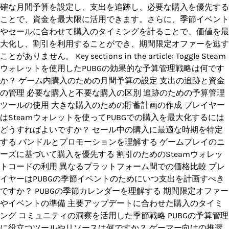
確な月間予算を設定し、支出を追跡し、必要な購入を優先する
ことで、資金を最大限に活用できます。さらに、季節イベント
やセールに合わせて購入のタイミングを計ることで、価値を最
大化し、割引を利用することができ、期間限定オファーを逃す
ことがありません。 Key sections in the article: Toggle Steam
ウォレットを使用したPUBGの効果的な予算管理戦略は何です
か？ ゲーム内購入のための月間予算の設定 支出の追跡と資金
の管理 必要な購入と不要な購入の区別 追跡のための予算管理
ツールの使用 大きな購入のための貯蓄計画の作成 プレイヤー
はSteamウォレットを使ってPUBGでの購入を最大化するには
どうすればよいですか？ セール中の購入に最適な時期を特定
する バンドルとプロモーションを理解する ゲームプレイのニ
ーズに基づいて購入を優先する 割引のためのSteamウォレッ
トコードの利用 異なるプラットフォーム間での価格比較 プレ
イヤーはPUBGの季節イベントのためにいつ支出を計画すべき
ですか？ PUBGの季節カレンダーを理解する 期間限定オファー
やイベントの準備 主要アップデートに合わせた購入のタイミ
ング コミュニティの洞察を活用した季節戦略 PUBGの予算管理
に役立つツールやリソースは何ですか？ ゲーマー向けの推奨