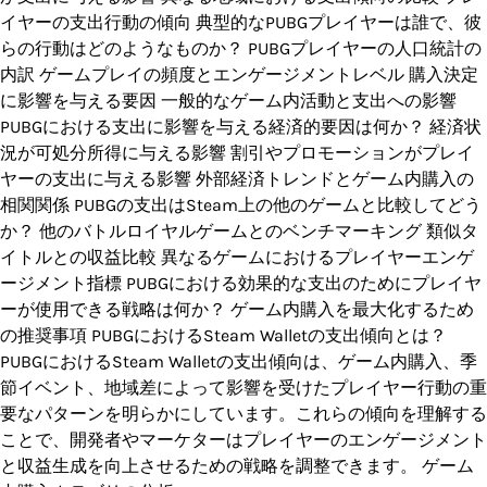
イヤーの支出行動の傾向 典型的なPUBGプレイヤーは誰で、彼
らの行動はどのようなものか？ PUBGプレイヤーの人口統計の
内訳 ゲームプレイの頻度とエンゲージメントレベル 購入決定
に影響を与える要因 一般的なゲーム内活動と支出への影響
PUBGにおける支出に影響を与える経済的要因は何か？ 経済状
況が可処分所得に与える影響 割引やプロモーションがプレイ
ヤーの支出に与える影響 外部経済トレンドとゲーム内購入の
相関関係 PUBGの支出はSteam上の他のゲームと比較してどう
か？ 他のバトルロイヤルゲームとのベンチマーキング 類似タ
イトルとの収益比較 異なるゲームにおけるプレイヤーエンゲ
ージメント指標 PUBGにおける効果的な支出のためにプレイヤ
ーが使用できる戦略は何か？ ゲーム内購入を最大化するため
の推奨事項 PUBGにおけるSteam Walletの支出傾向とは？
PUBGにおけるSteam Walletの支出傾向は、ゲーム内購入、季
節イベント、地域差によって影響を受けたプレイヤー行動の重
要なパターンを明らかにしています。これらの傾向を理解する
ことで、開発者やマーケターはプレイヤーのエンゲージメント
と収益生成を向上させるための戦略を調整できます。 ゲーム