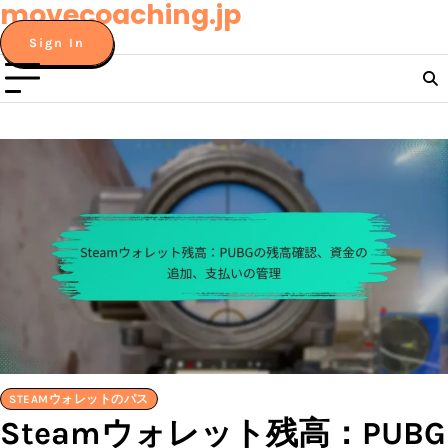
movecoaching.jp
Skip
to
Sign In
content
STEAMウォレットのパス
Steamウォレット残高：PUBG