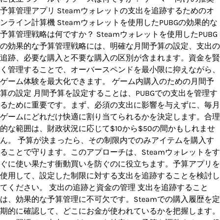
予算管理アプリ Steamウォレットの支出を追跡するためのオ
ンライン計算機 Steamウォレットを使用したPUBGの効果的な
予算管理戦略は何ですか？ Steamウォレットを使用したPUBG
の効果的な予算管理戦略には、明確な月間予算の設定、支出の
追跡、必要な購入と不要な購入の区別が含まれます。資金を賢
く管理することで、オーバースペンドを最小限に抑えながら、
ゲーム体験を最大化できます。 ゲーム内購入のための月間予
算の設定 月間予算を設定することは、PUBGでの支出を管理す
るために重要です。まず、必須の支出に影響を与えずに、毎月
ゲームにどれだけ快適に割り当てられるかを決定します。合理
的な範囲は、財政状況に応じて$10から$50の間かもしれませ
ん。 予算が決まったら、その制限内でのみアイテムを購入す
ることで守ります。このアプローチは、Steamウォレットをす
ぐに使い果たす衝動買いを防ぐのに役立ちます。予算アプリを
使用して、設定した制限に対する支出を追跡することを検討し
てください。 支出の追跡と資金の管理 支出を追跡すること
は、効果的な予算管理に不可欠です。Steamでの購入履歴を定
期的に確認して、どこにお金が使われているかを把握します。