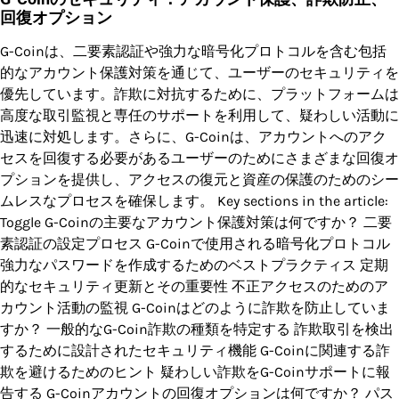
回復オプション
G-Coinは、二要素認証や強力な暗号化プロトコルを含む包括
的なアカウント保護対策を通じて、ユーザーのセキュリティを
優先しています。詐欺に対抗するために、プラットフォームは
高度な取引監視と専任のサポートを利用して、疑わしい活動に
迅速に対処します。さらに、G-Coinは、アカウントへのアク
セスを回復する必要があるユーザーのためにさまざまな回復オ
プションを提供し、アクセスの復元と資産の保護のためのシー
ムレスなプロセスを確保します。 Key sections in the article:
Toggle G-Coinの主要なアカウント保護対策は何ですか？ 二要
素認証の設定プロセス G-Coinで使用される暗号化プロトコル
強力なパスワードを作成するためのベストプラクティス 定期
的なセキュリティ更新とその重要性 不正アクセスのためのア
カウント活動の監視 G-Coinはどのように詐欺を防止していま
すか？ 一般的なG-Coin詐欺の種類を特定する 詐欺取引を検出
するために設計されたセキュリティ機能 G-Coinに関連する詐
欺を避けるためのヒント 疑わしい詐欺をG-Coinサポートに報
告する G-Coinアカウントの回復オプションは何ですか？ パス