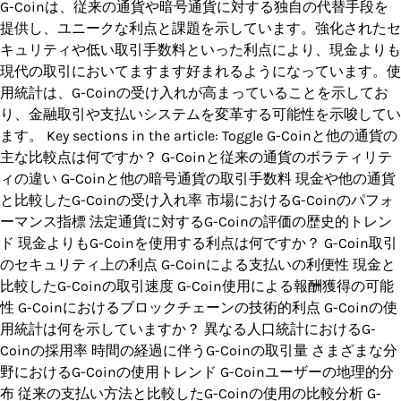
G-Coinは、従来の通貨や暗号通貨に対する独自の代替手段を
提供し、ユニークな利点と課題を示しています。強化されたセ
キュリティや低い取引手数料といった利点により、現金よりも
現代の取引においてますます好まれるようになっています。使
用統計は、G-Coinの受け入れが高まっていることを示してお
り、金融取引や支払いシステムを変革する可能性を示唆してい
ます。 Key sections in the article: Toggle G-Coinと他の通貨の
主な比較点は何ですか？ G-Coinと従来の通貨のボラティリテ
ィの違い G-Coinと他の暗号通貨の取引手数料 現金や他の通貨
と比較したG-Coinの受け入れ率 市場におけるG-Coinのパフォ
ーマンス指標 法定通貨に対するG-Coinの評価の歴史的トレン
ド 現金よりもG-Coinを使用する利点は何ですか？ G-Coin取引
のセキュリティ上の利点 G-Coinによる支払いの利便性 現金と
比較したG-Coinの取引速度 G-Coin使用による報酬獲得の可能
性 G-Coinにおけるブロックチェーンの技術的利点 G-Coinの使
用統計は何を示していますか？ 異なる人口統計におけるG-
Coinの採用率 時間の経過に伴うG-Coinの取引量 さまざまな分
野におけるG-Coinの使用トレンド G-Coinユーザーの地理的分
布 従来の支払い方法と比較したG-Coinの使用の比較分析 G-