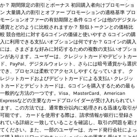
か？ 期間限定の割引とボーナス 初回購入者向けプロモーショ
ン 大量購入の割引とオファー プロモーションの適格基準 プロ
モーションオファーの有効期限と条件 Gコインは他のデジタル
通貨とどのように比較されますか？ 類似トークンとの価格比
較 競合他社に対するGコインの価値と使いやすさ Gコインの購
入に利用できる支払いオプションは何ですか？ Gコインの購入
には、さまざまな好みに対応するための複数の支払いオプショ
ンがあります。ユーザーは、クレジットカードやデビットカー
ド、PayPal、デジタルウォレット、さらには暗号通貨から選択
でき、プロセスは柔軟でアクセスしやすくなっています。 ク
レジットカードおよびデビットカードによる支払い クレジッ
トカードとデビットカードは、Gコインを購入するための最も
一般的な方法の一つです。Visa、MasterCard、American
Expressなどの主要なカードプロバイダーが受け入れられてい
ます。この方法では、通常数分以内に処理される迅速な取引が
可能です。 カードを使用する際は、請求情報が銀行に登録さ
れている詳細と一致していることを確認し、取引の問題を避け
てください。また、一部のユーザーは、カード発行会社によっ