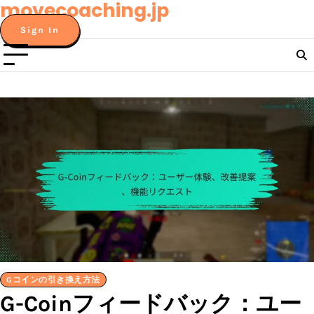
movecoaching.jp
Skip
to
Sign In
content
Gコインの引き換え方法
G-Coinフィードバック：ユー