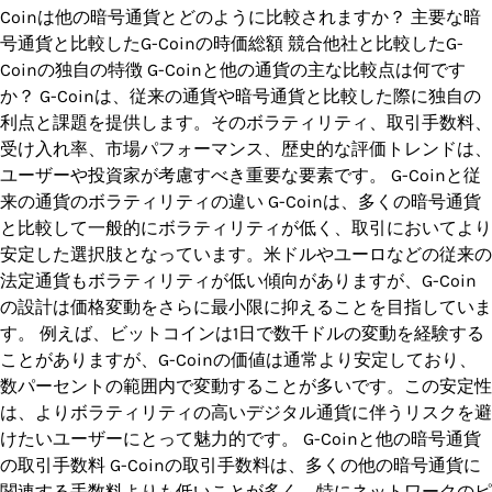
Coinは他の暗号通貨とどのように比較されますか？ 主要な暗
号通貨と比較したG-Coinの時価総額 競合他社と比較したG-
Coinの独自の特徴 G-Coinと他の通貨の主な比較点は何です
か？ G-Coinは、従来の通貨や暗号通貨と比較した際に独自の
利点と課題を提供します。そのボラティリティ、取引手数料、
受け入れ率、市場パフォーマンス、歴史的な評価トレンドは、
ユーザーや投資家が考慮すべき重要な要素です。 G-Coinと従
来の通貨のボラティリティの違い G-Coinは、多くの暗号通貨
と比較して一般的にボラティリティが低く、取引においてより
安定した選択肢となっています。米ドルやユーロなどの従来の
法定通貨もボラティリティが低い傾向がありますが、G-Coin
の設計は価格変動をさらに最小限に抑えることを目指していま
す。 例えば、ビットコインは1日で数千ドルの変動を経験する
ことがありますが、G-Coinの価値は通常より安定しており、
数パーセントの範囲内で変動することが多いです。この安定性
は、よりボラティリティの高いデジタル通貨に伴うリスクを避
けたいユーザーにとって魅力的です。 G-Coinと他の暗号通貨
の取引手数料 G-Coinの取引手数料は、多くの他の暗号通貨に
関連する手数料よりも低いことが多く、特にネットワークのピ