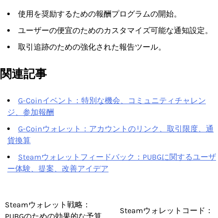
使用を奨励するための報酬プログラムの開始。
ユーザーの便宜のためのカスタマイズ可能な通知設定。
取引追跡のための強化された報告ツール。
関連記事
G-Coinイベント：特別な機会、コミュニティチャレン
ジ、参加報酬
G-Coinウォレット：アカウントのリンク、取引限度、通
貨換算
Steamウォレットフィードバック：PUBGに関するユーザ
ー体験、提案、改善アイデア
Steamウォレット戦略：
Post
Steamウォレットコード：
PUBGのための効果的な予算