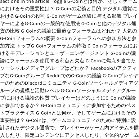
sections in the article: Toggle G-Coinとは何か、そしてゲーム
におけるその重要性は？ G-Coinの定義と目的 デジタル通貨に
おけるG-Coinの役割 G-Coinがゲーム体験に与える影響 プレイ
ヤーによるG-Coinの一般的な使用法 G-Coinと他のデジタル通
貨の比較 G-Coinの議論に最適なフォーラムはどれか？ 人気の
G-Coinフォーラムの概要 G-Coinフォーラムへの参加方法と参
加方法 トップG-Coinフォーラムの特徴 G-Coinフォーラムにお
けるモデレーションとユーザーエンゲージメント G-Coinの議
論にフォーラムを使用する利点と欠点 G-Coinに焦点を当てた
ソーシャルメディアグループはどれか？ Facebookのアクティ
ブなG-Coinグループ RedditでのG-Coinの議論 G-Coinプレイヤ
ーのためのDiscordコミュニティ G-Coinソーシャルメディアグ
ループの規模と活動レベル G-Coinソーシャルメディアグルー
プにおける議論の性質 プレイヤーはどのようにG-Coinの議論
に参加できるか？ G-Coinコミュニティに参加するためのベス
トプラクティス G-Coinとは何か、そしてゲームにおけるその
重要性は？ G-Coinは、ゲームコミュニティのために特別に設
計されたデジタル通貨で、プレイヤーがゲーム内アイテムを購
入したり、限定コンテンツにアクセスしたり、全体的なゲーム