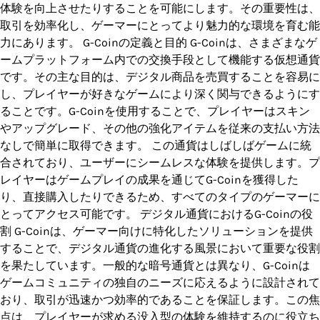
体験を向上させたりすることを可能にします。その重要性は、
取引を効率化し、ゲーマーにとってより魅力的な環境を育む能
力にあります。 G-Coinの定義と目的 G-Coinは、さまざまなゲ
ームプラットフォーム内での交換手段として機能する仮想通貨
です。その主な目的は、デジタル商品を売買することを容易に
し、プレイヤーが好きなゲームにより深く関与できるようにす
ることです。G-Coinを使用することで、プレイヤーはスキン
やアップグレード、その他の強化アイテムを従来の支払い方法
なしで簡単に取得できます。 この通貨はしばしばゲームに統
合されており、ユーザーにシームレスな体験を提供します。プ
レイヤーはゲームプレイの成果を通じてG-Coinを獲得した
り、直接購入したりできるため、すべてのタイプのゲーマーに
とってアクセス可能です。 デジタル通貨におけるG-Coinの役
割 G-Coinは、ゲーマー向けに特化したソリューションを提供
することで、デジタル通貨の進化する風景において重要な役割
を果たしています。一般的な暗号通貨とは異なり、G-Coinは
ゲームコミュニティの独自のニーズに応えるように設計されて
おり、取引が迅速かつ効率的であることを保証します。この焦
点は、プレイヤーが求める没入型の体験を維持するのに役立ち