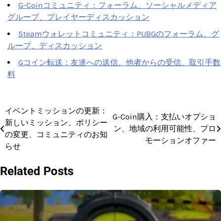
G-Coinコミュニティ：フォーラム、ソーシャルメディア
グループ、プレイヤーディスカッション
Steamウォレットコミュニティ：PUBGのフォーラム、グ
ループ、ディスカッション
Gコイン転送：友達への送信、他者からの受信、取引手数
料
イベントミッションの更新：
Post
G-Coin購入：支払いオプショ
新しいミッション、ポリシー
ン、地域の利用可能性、プロ
navigation
の変更、コミュニティのお知
モーションオファー
らせ
Related Posts